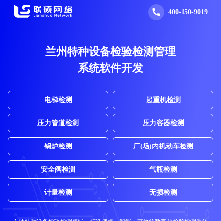
400-150-9019
兰州​特种设备检验检测管理
系统软件开发
电梯检测
起重机检测
压力管道检测
压力容器检测
锅炉检测
厂(场)内机动车检测
安全阀检测
气瓶检测
计量检测
无损检测